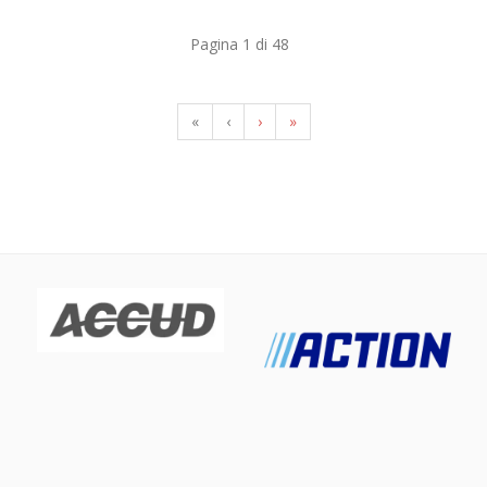
Pagina 1 di 48
«
‹
›
»