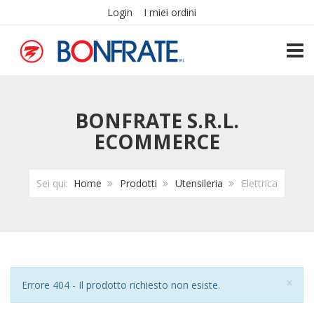
Login
I miei ordini
TOGG
BONFRATE S.R.L.
ECOMMERCE
Sei qui:
Home
Prodotti
Utensileria
Elettrica
Chi
×
Avviso
Errore 404 - Il prodotto richiesto non esiste.