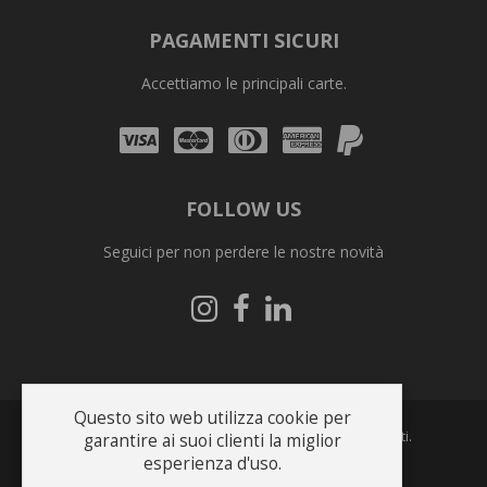
PAGAMENTI SICURI
Accettiamo le principali carte.
Visa
Mastercard
Diners
Amex
PayPal
Club
FOLLOW US
Seguici per non perdere le nostre novità
Seguici
Seguici
Seguici
su
su
su
Instagram
Facebook
Linkedin
Questo sito web utilizza cookie per
Copyright © 2026 Bonfrate s.r.l.. Tutti i diritti riservati.
garantire ai suoi clienti la miglior
esperienza d'uso.