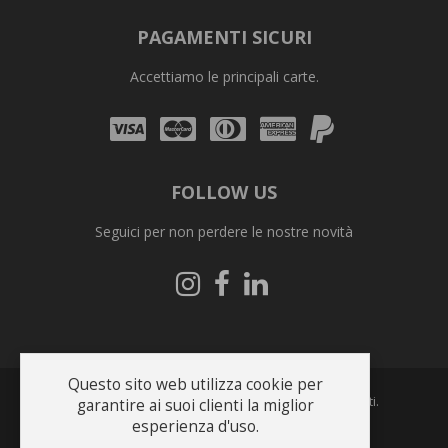
PAGAMENTI SICURI
Accettiamo le principali carte.
Visa
Mastercard
Diners
Amex
PayPal
Club
FOLLOW US
Seguici per non perdere le nostre novità
Seguici
Seguici
Seguici
su
su
su
Instagram
Facebook
Linkedin
Questo sito web utilizza cookie per
Copyright © 2026 Bonfrate s.r.l.. Tutti i diritti riservati.
garantire ai suoi clienti la miglior
esperienza d'uso.