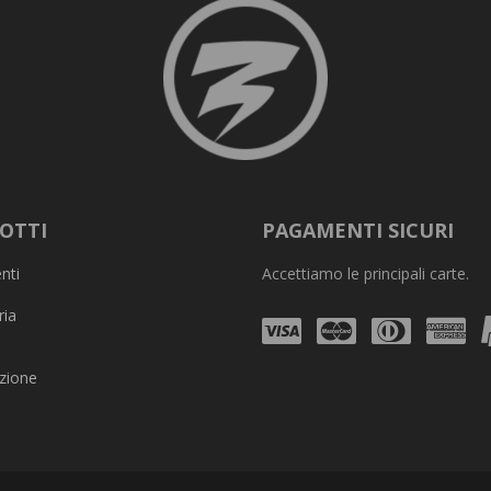
OTTI
PAGAMENTI SICURI
nti
Accettiamo le principali carte.
ria
Visa
Mastercard
Diners
Am
Club
zione