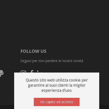
FOLLOW US
Seguici per non perdere le nostre novità
ex
PayPal
Seguici
Seguici
Seguici
su
su
su
Questo sito web utilizza cookie per
Instagram
Facebook
Linkedin
garantire ai suoi clienti la miglior
esperienza d'uso.
Ho capito ed accetto